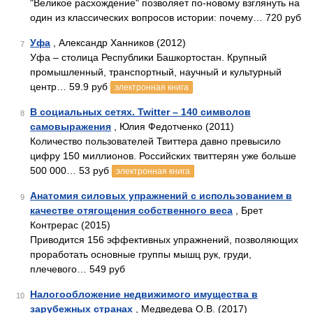
"Великое расхождение" позволяет по-новому взглянуть на
один из классических вопросов истории: почему… 720 руб
Уфа
, Александр Ханников (2012)
7
Уфа – столица Республики Башкортостан. Крупный
промышленный, транспортный, научный и культурный
центр… 59.9 руб
электронная книга
В социальных сетях. Twitter – 140 символов
8
самовыражения
, Юлия Федотченко (2011)
Количество пользователей Твиттера давно превысило
цифру 150 миллионов. Российских твиттерян уже больше
500 000… 53 руб
электронная книга
Анатомия силовых упражнений с использованием в
9
качестве отягощения собственного веса
, Брет
Контрерас (2015)
Приводится 156 эффективных упражнений, позволяющих
проработать основные группы мышц рук, груди,
плечевого… 549 руб
Налогообложение недвижимого имущества в
10
зарубежных странах
, Медведева О.В. (2017)