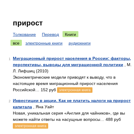
прирост
Толкование
Перевод
Книги
все
электронные книги
аудиокниги
Миграционный прирост населения в России: факторы,
1
перспективы, выводы для миграционной политики
, М.
Л. Лифшиц (2010)
Эконометрические модели приводят к выводу, что в
настоящее время миграционный прирост населения
Российской… 152 руб
электронная книга
Инвестиции в акции. Как не платить налоги на прирост
2
капитала
, Яна Уайт
Новая, уникальная серия «Англия для чайников», где вы
можете найти ответы на насущные вопросы… 488 руб
электронная книга