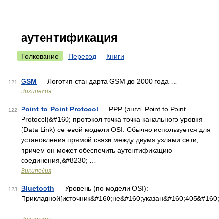
аутентификация
Толкование
Перевод
Книги
GSM
— Логотип стандарта GSM до 2000 года …
121
Википедия
Point-to-Point Protocol
— PPP (англ. Point to Point
122
Protocol)&#160; протокол точка точка канального уровня
(Data Link) сетевой модели OSI. Обычно используется для
установления прямой связи между двумя узлами сети,
причем он может обеспечить аутентификацию
соединения,&#8230; …
Википедия
Bluetooth
— Уровень (по модели OSI):
123
Прикладной[источник&#160;не&#160;указан&#160;405&#160
…