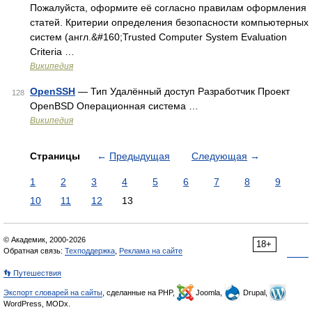
Пожалуйста, оформите её согласно правилам оформления
статей. Критерии определения безопасности компьютерных
систем (англ.&#160;Trusted Computer System Evaluation
Criteria …
Википедия
OpenSSH
— Тип Удалённый доступ Разработчик Проект
128
OpenBSD Операционная система …
Википедия
Страницы
←
Предыдущая
Следующая
→
1
2
3
4
5
6
7
8
9
10
11
12
13
© Академик, 2000-2026
18+
Обратная связь:
Техподдержка
,
Реклама на сайте
👣 Путешествия
Экспорт словарей на сайты
, сделанные на PHP,
Joomla,
Drupal,
WordPress, MODx.