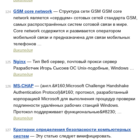
Википедия
GSM core network
— Структура сети GSM GSM core
124
network является «сердцем» сотовых сетей стандарта GSM,
самых распространённых систем сотовой связи в мире.
Core network содержится и развивается оператором
мобильной связи и предназначена для связи мобильных
телефонов …
Википедия
Nginx
— Тип Веб сервер, почтовый прокси сервер
125
Разработчик Игорь Сысоев ОС Unix‐подобные, Windows …
Википедия
MS-CHAP
— (англ.&#160;Microsoft Challenge Handshake
126
Authentication Protocol)&#160; протокол, разработанный
корпорацией Microsoft для выполнения процедур проверки
подлинности удалённых рабочих станций Windows.
Протокол поддерживает функциональные&#8230; …
Википедия
Критерии определения безопасности компьютерных
127
систем
— Эту статью следует викифицировать.