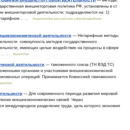
РОВАНИЯ ВНЕШНЕТОРГОВОЙ ДЕЯТЕЛЬНОСТИ
— методы,
дарственная внешнеторговая политика РФ, установлены в ст.
ии внешнеторговой деятельности; подразделяются на: 1)
 нетарифное… …
Энциклопедия российского и международного
ешнеэкономической деятельности
— Нетарифные методы
ельности совокупность методов государственного
ельности, имеющих целью воздействие на процессы в сфере
 не… …
Википедия
ческой деятельности
— таможенного союза (ТН ВЭД ТС)
моженными органами и участниками внешнеэкономической
таможенных операций. Принимается Комиссией таможенного
кипедия
ятельности
— Для современного периода развития мировой
ление внешнеэкономических связей. Через
ся международное разделение труда, цель которого экономия