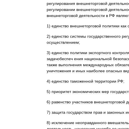
регулирования
внешнеторговой
деятельно
регулировании
внешнеторговой
деятельно
внешнеторговой
деятельности
в
РФ
являют
1
)
единство
внешнеторговой
политики
как
2
)
единство
системы
государственного
рег
осуществлением
;
3
)
единство
политики
экспортного
контрол
задачобеспеч
ения
национальной
безопас
также
выполнения
международных
обязат
уничтожения
и
иных
наиболее
опасных
ви
4
)
единство
таможенной
территории
РФ
;
5
)
приоритет
экономических
мер
государс
6
)
равенство
участников
внешнеторговой
д
7
)
защита
государством
прав
и
законных
и
8
)
исключение
неоправданного
вмешатель
деятельность
,
нанесения
ущерба
ее
участ