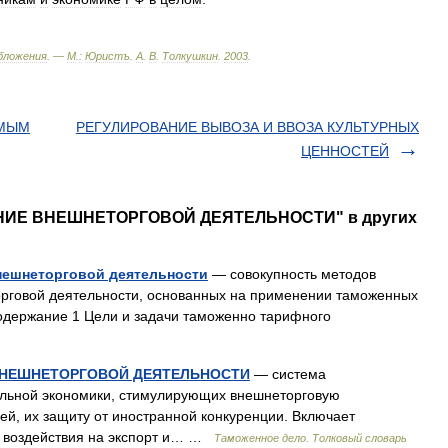
бложения
. —
М
.
:
Юристъ
.
А
.
В
.
Толкушкин
.
2003
.
ИМЫМ
РЕГУЛИРОВАНИЕ ВЫВОЗА И ВВОЗА КУЛЬТУРНЫХ
ЦЕННОСТЕЙ
ВАНИЕ ВНЕШНЕТОРГОВОЙ ДЕЯТЕЛЬНОСТИ" в других
нешнеторговой деятельности
— совокупность методов
орговой деятельности, основанных на применении таможенных
одержание 1 Цели и задачи таможенно тарифного
ВНЕШНЕТОРГОВОЙ ДЕЯТЕЛЬНОСТИ
— система
альной экономики, стимулирующих внешнеторговую
ей, их защиту от иностранной конкуренции. Включает
 воздействия на экспорт и… …
Таможенное дело. Толковый словарь