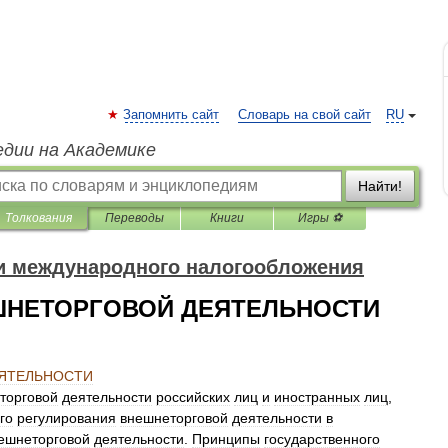
Запомнить сайт
Словарь на свой сайт
RU
едии на Академике
Найти!
Толкования
Переводы
Книги
Игры ⚽
и международного налогообложения
ШНЕТОРГОВОЙ ДЕЯТЕЛЬНОСТИ
ЯТЕЛЬНОСТИ
торговой
деятельности
российских
лиц
и
иностранных
лиц
,
го
регулирования
внешнеторговой
деятельности
в
ешнеторговой
деятельности
.
Принципы
государственного