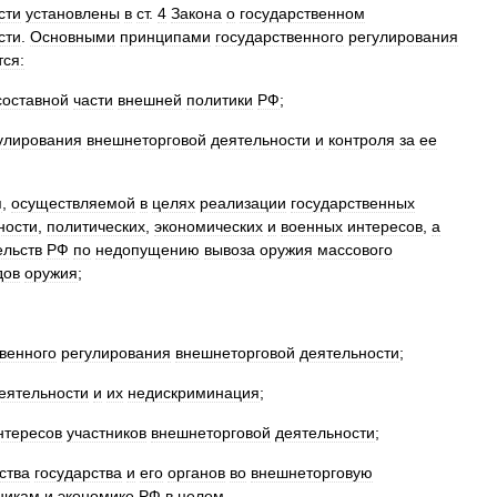
сти
установлены
в
ст
.
4
Закона
о
государственном
сти
.
Основными
принципами
государственного
регулирования
ся:
составной
части
внешней
политики
РФ
;
улирования
внешнеторговой
деятельности
и
контроля
за
ее
я
,
осуществляемой
в
целях
реализации
государственных
ности
,
политических
,
экономических
и
военных
интересов
,
а
ельств
РФ
по
недопущению
вывоза
оружия
массового
дов
оружия
;
твенного
регулирования
внешнеторговой
деятельности
;
еятельности
и
их
недискриминация
;
нтересов
участников
внешнеторговой
деятельности
;
ства
государства
и
его
органов
во
внешнеторговую
никам
и
экономике
РФ
в
целом
.