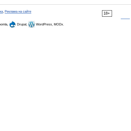
ка
,
Реклама на сайте
18+
omla,
Drupal,
WordPress, MODx.