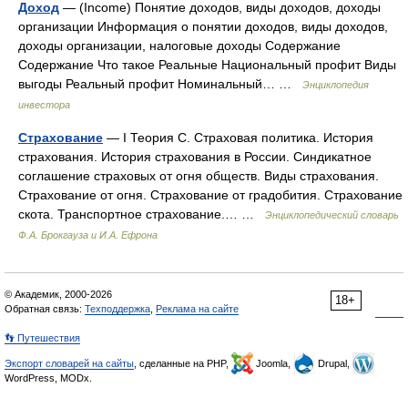
Доход
— (Income) Понятие доходов, виды доходов, доходы
организации Информация о понятии доходов, виды доходов,
доходы организации, налоговые доходы Содержание
Содержание Что такое Реальные Национальный профит Виды
выгоды Реальный профит Номинальный… …
Энциклопедия
инвестора
Страхование
— I Теория С. Страховая политика. История
страхования. История страхования в России. Синдикатное
соглашение страховых от огня обществ. Виды страхования.
Страхование от огня. Страхование от градобития. Страхование
скота. Транспортное страхование.… …
Энциклопедический словарь
Ф.А. Брокгауза и И.А. Ефрона
© Академик, 2000-2026
18+
Обратная связь:
Техподдержка
,
Реклама на сайте
👣 Путешествия
Экспорт словарей на сайты
, сделанные на PHP,
Joomla,
Drupal,
WordPress, MODx.